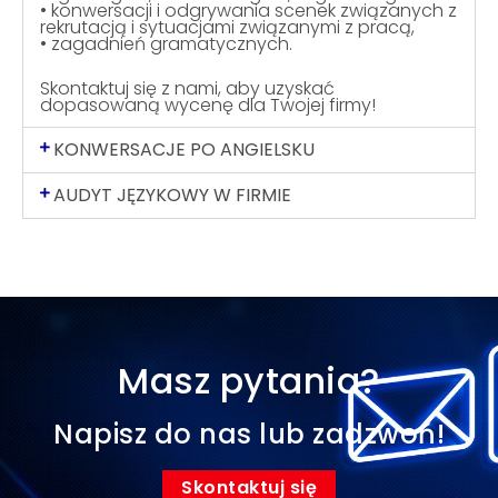
• konwersacji i odgrywania scenek związanych z
rekrutacją i sytuacjami związanymi z pracą,
• zagadnień gramatycznych.
Skontaktuj się z nami, aby uzyskać
dopasowaną wycenę dla Twojej firmy!
KONWERSACJE PO ANGIELSKU
AUDYT JĘZYKOWY W FIRMIE
Masz pytania?
Napisz do nas lub zadzwoń!
Skontaktuj się