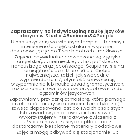
Zapraszamy na indywidualną naukę języków
obcych w Studio 4Business&4People!
U nas uczysz się we własnym tempie – terminy i
intensywność zajęć ustalamy wspólnie,
dostosowując je do Twoich potrzeb i możliwości.
Zajęcia indywidualne prowadzone są z języka
angielskiego, niemieckiego, hiszpańskiego,
francuskiego oraz japońskiego. Skupiamy się na
umiejętnościach, które są dla Ciebie
najważniejsze, takich jak swobodne
wypowiadanie się, płynność konwersacji,
przypomnienie lub nauka zasad gramatycznych,
rozszerzenie słownictwa czy przygotowanie do
egzaminów językowych.
Zapewniamy przyjazną atmosferę, która pomaga
przełamać bariery w mówieniu. Tematyka zajęć
zawsze dopasowana jest do Twoich osobistych
lub zawodowych celów i zainteresowań.
Wykorzystujemy interaktywne ćwiczenia z
użyciem nowoczesnych aplikacji oraz
dostarczamy bezpłatne materiały dodatkowe.
Zajęcia mogą odbywać się stacjonarnie lub