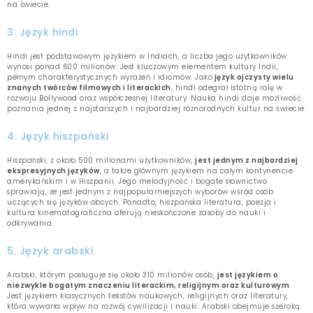
na świecie.
3. Język hindi
Hindi jest podstawowym językiem w Indiach, a liczba jego użytkowników
wynosi ponad 600 milionów. Jest kluczowym elementem kultury Indii,
pełnym charakterystycznych wyrażeń i idiomów. Jako
język ojczysty wielu
znanych twórców filmowych i literackich
, hindi odegrał istotną rolę w
rozwoju Bollywood oraz współczesnej literatury. Nauka hindi daje możliwość
poznania jednej z najstarszych i najbardziej różnorodnych kultur na świecie.
4. Język hiszpański
Hiszpański, z około 500 milionami użytkowników,
jest jednym z najbardziej
ekspresyjnych języków
, a także głównym językiem na całym kontynencie
amerykańskim i w Hiszpanii. Jego melodyjność i bogate słownictwo
sprawiają, że jest jednym z najpopularniejszych wyborów wśród osób
uczących się języków obcych. Ponadto, hiszpańska literatura, poezja i
kultura kinematograficzna oferują nieskończone zasoby do nauki i
odkrywania.
5. Język arabski
Arabski, którym posługuje się około 310 milionów osób,
jest językiem o
niezwykle bogatym znaczeniu literackim, religijnym oraz kulturowym
.
Jest językiem klasycznych tekstów naukowych, religijnych oraz literatury,
która wywarła wpływ na rozwój cywilizacji i nauki. Arabski obejmuje szeroką