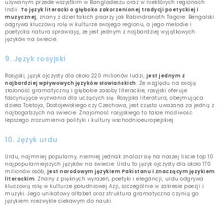
używanym przede wszystkim w Bangladeszu oraz w niektórych regionach
Indii.
To język literacki o głęboko zakorzenionej tradycji poetyckiej i
muzycznej
, znany z dzieł takich pisarzy jak Rabindranath Tagore. Bengalski
odgrywa kluczową rolę w kulturze swojego regionu, a jego melodie i
poetycka natura sprawiają, że jest jednym z najbardziej wyjątkowych
języków na świecie.
9. Język rosyjski
Rosyjski, język ojczysty dla około 220 milionów ludzi,
jest jednym z
najbardziej wpływowych języków słowiańskich
. Ze względu na swoją
złożoność gramatyczną i głębokie zasoby literackie, rosyjski oferuje
fascynujące wyzwania dla uczących się. Rosyjska literatura, obejmująca
dzieła Tołstoja, Dostojewskiego czy Czechowa, jest często uważana za jedną z
najbogatszych na świecie. Znajomość rosyjskiego to także możliwość
lepszego zrozumienia polityki i kultury wschodnioeuropejskiej.
10. Język urdu
Urdu, najmniej popularny, niemiej jednak znalazł się na naszej liście top 10
najpopularniejszych języków na świecie. Urdu to język ojczysty dla około 170
milionów osób,
jest narodowym językiem Pakistanu i znaczącym językiem
literackim
. Znany z pięknych wyrażeń, poetyki i elegancji, urdu odgrywa
kluczową rolę w kulturze południowej Azji, szczególnie w zakresie poezji i
muzyki. Jego unikatowy alfabet oraz struktura gramatyczna czynią go
językiem niezwykle ciekawym do nauki.