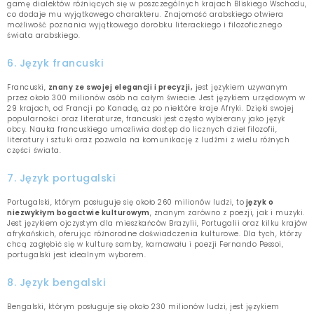
gamę dialektów różniących się w poszczególnych krajach Bliskiego Wschodu,
co dodaje mu wyjątkowego charakteru. Znajomość arabskiego otwiera
możliwość poznania wyjątkowego dorobku literackiego i filozoficznego
świata arabskiego.
6. Język francuski
Francuski,
znany ze swojej elegancji i precyzji,
jest językiem używanym
przez około 300 milionów osób na całym świecie. Jest językiem urzędowym w
29 krajach, od Francji po Kanadę, aż po niektóre kraje Afryki. Dzięki swojej
popularności oraz literaturze, francuski jest często wybierany jako język
obcy. Nauka francuskiego umożliwia dostęp do licznych dzieł filozofii,
literatury i sztuki oraz pozwala na komunikację z ludźmi z wielu różnych
części świata.
7. Język portugalski
Portugalski, którym posługuje się około 260 milionów ludzi, to
język o
niezwykłym bogactwie kulturowym
, znanym zarówno z poezji, jak i muzyki.
Jest językiem ojczystym dla mieszkańców Brazylii, Portugalii oraz kilku krajów
afrykańskich, oferując różnorodne doświadczenia kulturowe. Dla tych, którzy
chcą zagłębić się w kulturę samby, karnawału i poezji Fernando Pessoi,
portugalski jest idealnym wyborem.
8. Język bengalski
Bengalski, którym posługuje się około 230 milionów ludzi, jest językiem