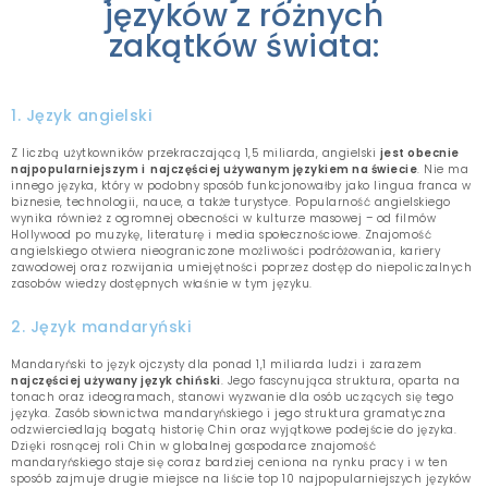
języków z różnych
zakątków świata:
1. Język angielski
Z liczbą użytkowników przekraczającą 1,5 miliarda, angielski
jest obecnie
najpopularniejszym i najczęściej używanym językiem na świecie
. Nie ma
innego języka, który w podobny sposób funkcjonowałby jako lingua franca w
biznesie, technologii, nauce, a także turystyce. Popularność angielskiego
wynika również z ogromnej obecności w kulturze masowej – od filmów
Hollywood po muzykę, literaturę i media społecznościowe. Znajomość
angielskiego otwiera nieograniczone możliwości podróżowania, kariery
zawodowej oraz rozwijania umiejętności poprzez dostęp do niepoliczalnych
zasobów wiedzy dostępnych właśnie w tym języku.
2. Język mandaryński
Mandaryński to język ojczysty dla ponad 1,1 miliarda ludzi i zarazem
najczęściej używany język chiński
. Jego fascynująca struktura, oparta na
tonach oraz ideogramach, stanowi wyzwanie dla osób uczących się tego
języka. Zasób słownictwa mandaryńskiego i jego struktura gramatyczna
odzwierciedlają bogatą historię Chin oraz wyjątkowe podejście do języka.
Dzięki rosnącej roli Chin w globalnej gospodarce znajomość
mandaryńskiego staje się coraz bardziej ceniona na rynku pracy i w ten
sposób zajmuje drugie miejsce na liście top 10 najpopularniejszych języków